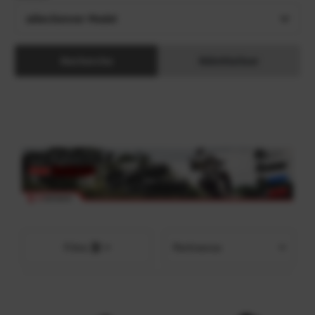
sélectionner Model
Recherche
Réinitialiser
Pertinence
Filtre
En vedette
Le plus pertinent