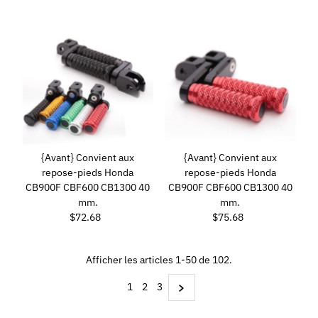
{Avant} Convient aux
{Avant} Convient aux
repose-pieds Honda
repose-pieds Honda
CB900F CBF600 CB1300 40
CB900F CBF600 CB1300 40
mm.
mm.
$72.68
Prix
$75.68
Prix
ordinaire
ordinaire
Afficher les articles 1-50 de 102.
1
2
3