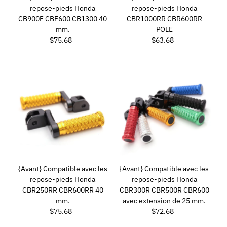
repose-pieds Honda
repose-pieds Honda
CB900F CBF600 CB1300 40
CBR1000RR CBR600RR
mm.
POLE
$75.68
Prix
$63.68
Prix
ordinaire
ordinaire
{Avant} Compatible avec les
{Avant} Compatible avec les
repose-pieds Honda
repose-pieds Honda
CBR250RR CBR600RR 40
CBR300R CBR500R CBR600
mm.
avec extension de 25 mm.
$75.68
Prix
$72.68
Prix
ordinaire
ordinaire