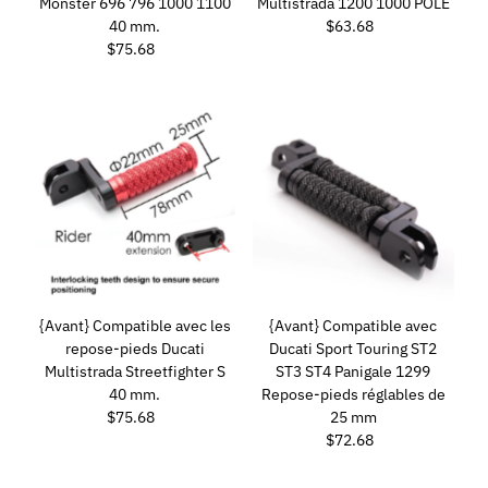
Monster 696 796 1000 1100
Multistrada 1200 1000 POLE
40 mm.
$63.68
Prix
$75.68
Prix
ordinaire
ordinaire
{Avant} Compatible avec les
{Avant} Compatible avec
repose-pieds Ducati
Ducati Sport Touring ST2
Multistrada Streetfighter S
ST3 ST4 Panigale 1299
40 mm.
Repose-pieds réglables de
$75.68
Prix
25 mm
ordinaire
$72.68
Prix
ordinaire