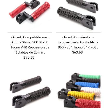
{Avant} Compatible avec
{Avant} Convient aux
Aprilia Shiver 900 SL750
repose-pieds Aprilia Mana
Tuono V4R Repose-pieds
850 RSV4 Tuono V4R POLE
réglables de 25 mm.
$63.68
Prix
$75.68
Prix
ordinaire
ordinaire