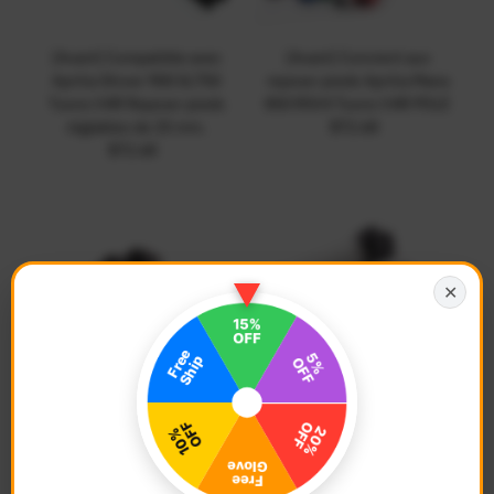
{Avant} Compatible avec
{Avant} Convient aux
Aprilia Shiver 900 SL750
repose-pieds Aprilia Mana
Tuono V4R Repose-pieds
850 RSV4 Tuono V4R POLE
réglables de 25 mm.
$72.68
Prix
$72.68
Prix
ordinaire
ordinaire
✕
{Avant} Convient aux
{Avant} Convient aux
repose-pieds Aprilia Mana
repose-pieds Aprilia Mana
850 RSV4 Tuono V4R POLE
850 RSV4 Tuono V4R POLE