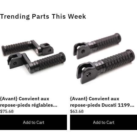
Trending Parts This Week
{Avant} Convient aux
{Avant} Convient aux
repose-pieds réglables
repose-pieds Ducati 1199
Kawasaki Z H2 Z1000 Z125
1299 Panigale POLE
$75.68
$63.68
Z750 Z900 40 mm.
Add to Cart
Add to Cart