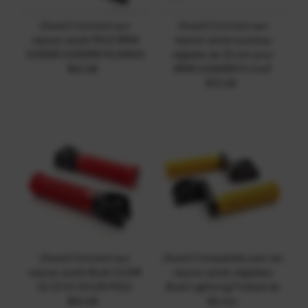
{Avant} Convient aux
{Avant} Convient aux
repose-pieds POLE BMW
repose-pieds à poteau
S1000R S1000RR R1200GS
réglable de 25 mm pour
$63.68
Prix
BMW S1000RR R nineT
ordinaire
$72.68
Prix
ordinaire
{Avant} Convient aux
{Avant} Compatible avec les
repose-pieds Buell 1125R
repose-pieds réglables
S1 S3 X1 XV12R POLE
Buell Lightning Firebolt de
$63.68
Prix
40 mm.