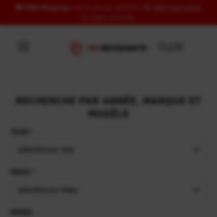
🚚
FREE Shipping
to US & UK over USD120 | 🎁
FREE Wash Glove
Ignorer et passer au contenu
on orders USD100+
RECHERCHE PAR ANNÉE, MARQUE ET
MODÈLE
YEAR
sélectionner Year
MAKE
sélectionner Make
MODEL