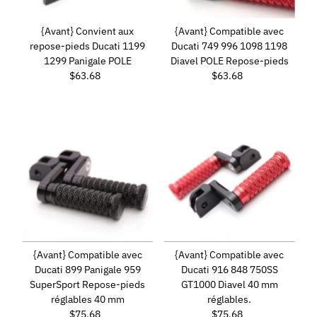
{Avant} Convient aux
{Avant} Compatible avec
repose-pieds Ducati 1199
Ducati 749 996 1098 1198
1299 Panigale POLE
Diavel POLE Repose-pieds
$63.68
Prix
$63.68
Prix
ordinaire
ordinaire
{Avant} Compatible avec
{Avant} Compatible avec
Ducati 899 Panigale 959
Ducati 916 848 750SS
SuperSport Repose-pieds
GT1000 Diavel 40 mm
réglables 40 mm
réglables.
$75.68
Prix
$75.68
Prix