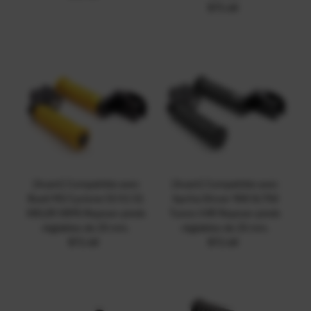
ordinaire
$75.68
Prix
ordinaire
{Avant} Compatible avec
{Avant} Compatible avec
Buell M2 Cyclone S3 X1 S1
Aprilia Shiver 900 SL750
XB12R XB9S Repose-pieds
Tuono V4R Repose-pieds
réglables de 25 mm.
réglables de 25 mm.
$72.68
Prix
$72.68
Prix
ordinaire
ordinaire