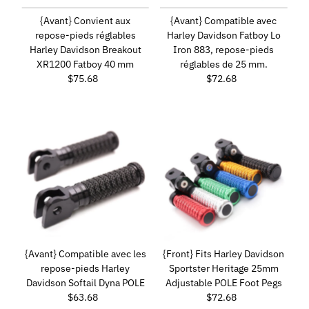
{Avant} Convient aux
{Avant} Compatible avec
repose-pieds réglables
Harley Davidson Fatboy Lo
Harley Davidson Breakout
Iron 883, repose-pieds
XR1200 Fatboy 40 mm
réglables de 25 mm.
$75.68
Prix
$72.68
Prix
ordinaire
ordinaire
{Avant} Compatible avec les
{Front} Fits Harley Davidson
repose-pieds Harley
Sportster Heritage 25mm
Davidson Softail Dyna POLE
Adjustable POLE Foot Pegs
$63.68
Prix
$72.68
Prix