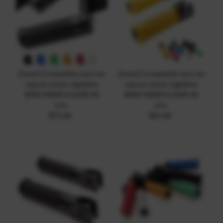
{Avant} Compatible avec les
{Avant} Compatible avec les
repose-pieds réglables
repose-pieds réglables
BMW F800R K1200R 40
BMW F800R K1200R 40
mm.
mm.
$75.68
Prix
$63.68
Prix
ordinaire
ordinaire