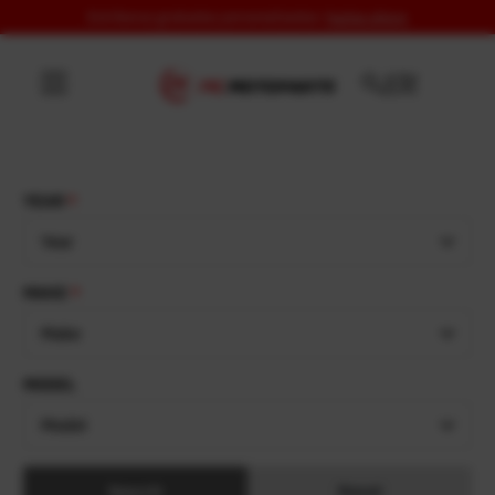
Estriberas grabadas personalizadas:
hazlas ahora
Ir directamente al contenido
YEAR
Year
MAKE
Make
MODEL
Model
Search
Reset