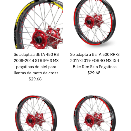
Se adapta a BETA 450 RS
Se adapta a BETA 500 RR-S
2008-2014 STRIPE 3 MX
2017-2019 FORRO MX Dirt
pegatinas de piel para
Bike Rim Skin Pegatinas
llantas de moto de cross
$29.68
Precio
$29.68
Precio
normal
normal