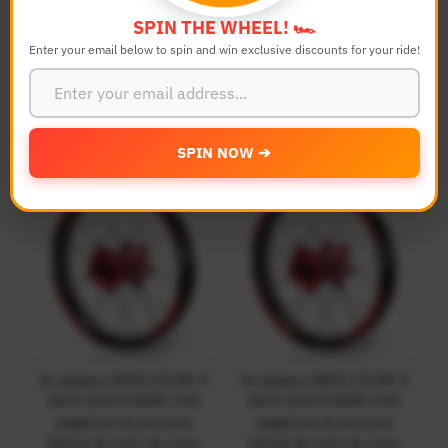
SPIN THE WHEEL! 🏎️
Se adapta a BETA 125 RR-S
Se adapta a BETA 125 RR-S
Enter your email below to spin and win exclusive discounts for your ride!
2017-2019 RUSH 1 MX
2017-2019 STRIPE 1 MX
pegatinas de piel para llanta
pegatinas de piel para
de moto de cross
llantas de moto de cross
$29.68
Precio
$29.68
Precio
normal
normal
SPIN NOW ➔
Se adapta a BETA 125 RR-S
Se adapta a BETA 125 RR-S
2017-2019 STRIPE 2 MX
2017-2019 STRIPE 3 MX
pegatinas de piel para
pegatinas de piel para
llantas de moto de cross
llantas de moto de cross