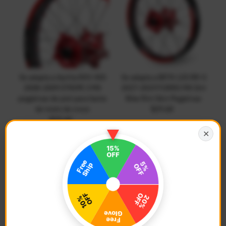
Se adapta a Aprilia RXV 450
Se adapta a BETA 125 RR-S
2008-2009 STRIPE 3 MX
2017-2019 FORRO MX Dirt
pegatinas de piel para llanta
Bike Rim Skin Pegatinas
de moto de cross
$29.68
Precio
$29.68
Precio
normal
normal
✕