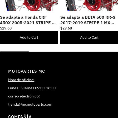
Se adapta a Honda CRF
Se adapta a BETA 500 RR-S
450X 2005-2021 STRIPE 2
2017-2019 STRIPE 1 MX
MX Pegatinas de piel para
pegatinas de piel para
$29.68
$29.68
llantas de moto de cross
llantas de moto de cross
Add to Cart
Add to Cart
MOTOPARTES MC
Hora de oficina:
Lunes - Viernes 09:00-18:00
correo electrónico:
tienda@mcmotoparts.com
COMPAÑÍA