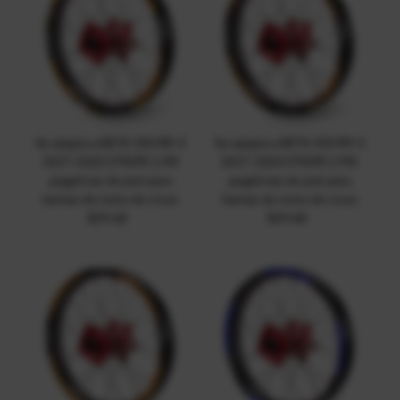
Se adapta a BETA 350 RR-S
Se adapta a BETA 350 RR-S
2017-2020 STRIPE 1 MX
2017-2020 STRIPE 2 MX
pegatinas de piel para
pegatinas de piel para
llantas de moto de cross
llantas de moto de cross
$29.68
Precio
$29.68
Precio
normal
normal