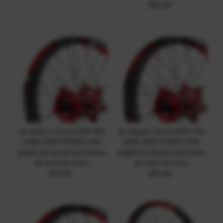
normal
$29.68
Precio
Fecha: reciente a
normal
antiguo(a)
Se adapta a Aprilia RXV 450
Se adapta a Aprilia RXV 450
2008-2009 STRIPE 1 MX
2008-2009 STRIPE 2 MX
pegatinas de piel para llanta
pegatinas de piel para llanta
de moto de cross
de moto de cross
$29.68
Precio
$29.68
Precio
normal
normal