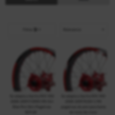
Relevancia
Filtrar
Características
Más relevantes
Más vendidos
Alfabéticamente, A-Z
Alfabéticamente, Z-A
Precio, menor a
mayor
Precio, mayor a
Se adapta a Aprilia RXV 450
Se adapta a Aprilia RXV 450
menor
2008-2009 FORRO MX Dirt
2008-2009 RUSH 1 MX
Fecha: antiguo(a) a
Bike Rim Skin Pegatinas
pegatinas de piel para llanta
reciente
$29.68
Precio
de moto de cross