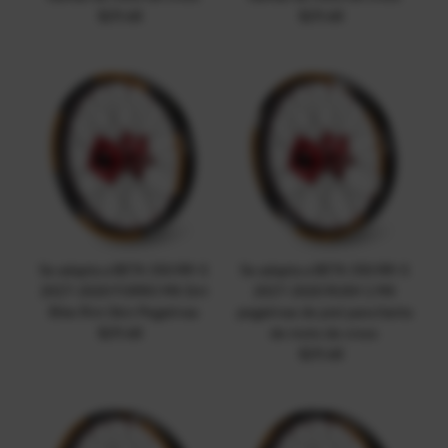
$29.68
Precio
$29.68
Precio
normal
normal
Se adapta a BETA 350 RR-S
Se adapta a BETA 350 RR-S
2017-2020 FORRO MX Dirt
2017-2020 RUSH 1 MX
Bike Rim Skin Pegatinas
pegatinas de piel para llanta
$29.68
Precio
de moto de cross
normal
$29.68
Precio
normal