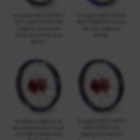
Se adapta a BETA 350 RR-S
Se adapta a BETA 350 RS
2017-2020 STRIPE 3 MX
2012 FORRO MX Dirt Bike
pegatinas de piel para
Rim Skin Pegatinas
llantas de moto de cross
$29.68
Precio
$29.68
Precio
normal
normal
Se adapta a pegatinas de
Se adapta a BETA 350 RS
piel para llanta de moto de
2012 STRIPE 1 MX
cross BETA 350 RS 2012
pegatinas de piel para