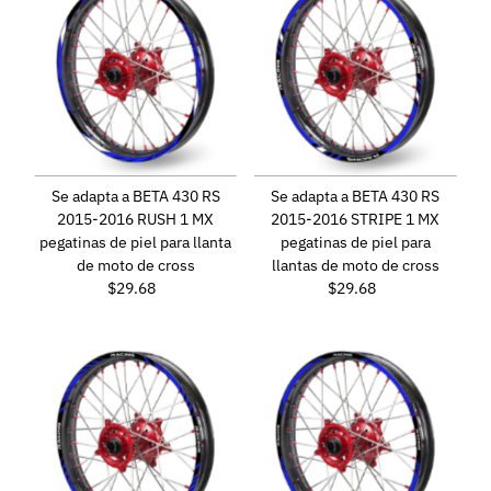
Se adapta a BETA 430 RS
Se adapta a BETA 430 RS
2015-2016 RUSH 1 MX
2015-2016 STRIPE 1 MX
pegatinas de piel para llanta
pegatinas de piel para
de moto de cross
llantas de moto de cross
$29.68
Precio
$29.68
Precio
normal
normal